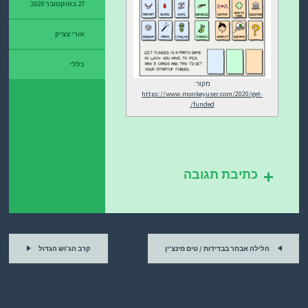
27 באוקטובר 2020
אורי צציק
כללי
מקור:
https://www.monkeyuser.com/2020/get-
funded/
כתיבת תגובה
ניווט
הלילה אבחר בבדידות / טים מינצ'ין
קרב הג'וש הגדול
בין
טורים