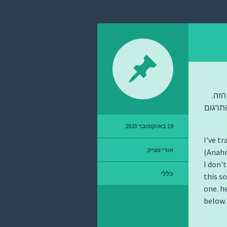
הזה.
התרגום
19 באוקטובר 2023
I've t
אורי צציק
(Anahn
I don'
כללי
this so
one. h
below.