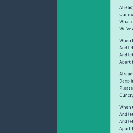
Already
Our mo
What c
We've 
When th
And le
And le
Apart 
Alread
Deep i
Please
Our cr
When th
And le
And le
Apart 