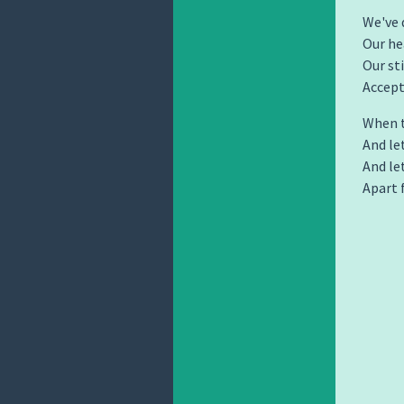
We've 
Our he
Our st
Accept 
When th
And le
And le
Apart 