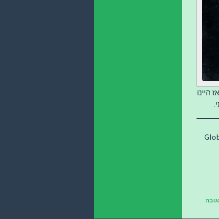
 היינו
.
גובה