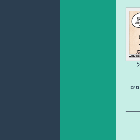
ל
מים