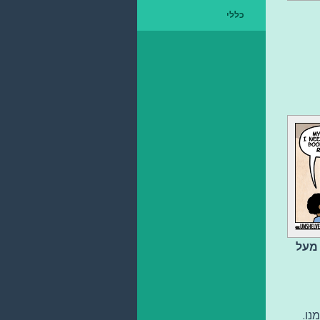
כללי
 מעל
נו.